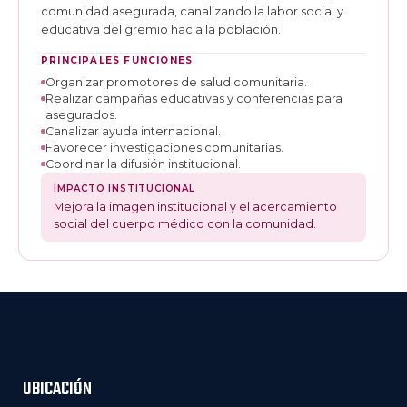
comunidad asegurada, canalizando la labor social y
educativa del gremio hacia la población.
PRINCIPALES FUNCIONES
Organizar promotores de salud comunitaria.
Realizar campañas educativas y conferencias para
asegurados.
Canalizar ayuda internacional.
Favorecer investigaciones comunitarias.
Coordinar la difusión institucional.
IMPACTO INSTITUCIONAL
Mejora la imagen institucional y el acercamiento
social del cuerpo médico con la comunidad.
UBICACIÓN