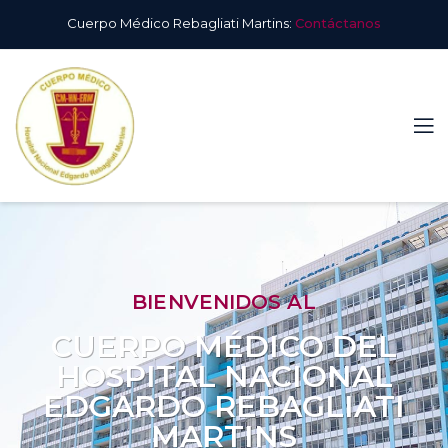
Cuerpo Médico Rebagliati Martins:
Contáctanos
BIENVENIDOS AL
CUERPO MÉDICO DEL
HOSPITAL NACIONAL
EDGARDO REBAGLIATI
MARTINS