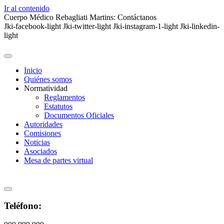
Ir al contenido
Cuerpo Médico Rebagliati Martins:
Contáctanos
Jki-facebook-light
Jki-twitter-light
Jki-instagram-1-light
Jki-linkedin-
light
Inicio
Quiénes somos
Normatividad
Reglamentos
Estatutos
Documentos Oficiales
Autoridades
Comisiones
Noticias
Asociados
Mesa de partes virtual
Teléfono: